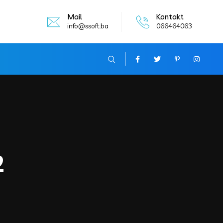
Mail
Kontakt
info@ssoft.ba
066464063
2