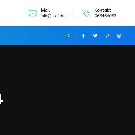
Mail
Kontakt
info@ssoft.ba
066464063
4